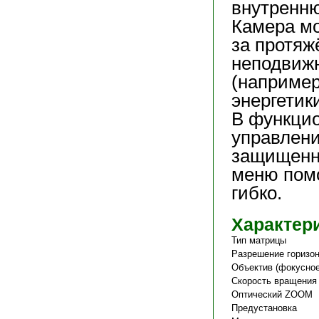
внутренн
Камера м
за протя
неподвиж
(например
энергетик
В функци
управлен
защищенно
меню помо
гибко.
Характери
Тип матрицы
Разрешение горизо
Объектив (фокусное
Скорость вращения
Оптический ZOOM
Предустановка